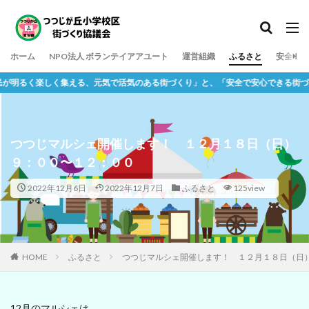
ホーム
NPO法人 ボランテイアアユート
運営組織
ふるさと
安全
く楽しく集える、元気で活気のある街づくり」と、「安全で安心できる街づくり」
つつじマルシェ開催します！ １２月１８日（日）
９：００〜１２：００
2022年12月6日
2022年12月7日
ふるさと
125view
HOME
ふるさと
つつじマルシェ開催します！ １２月１８日（日
12月のマルシェは