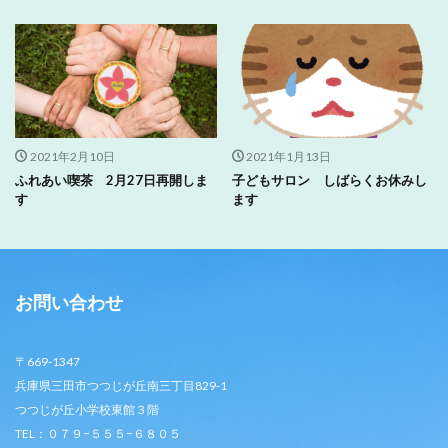
2021年2月10日
2021年1月13日
ふれあい喫茶 2月27日再開しま
子どもサロン しばらくお休みし
す
ます
お問い合わせ
〒669-1347
兵庫県三田市つつじが丘南三丁目829-1
つつじが丘小学校東館３階
TEL：０７９−５５５−６８０５