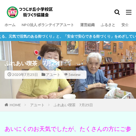
ホーム
NPO法人 ボランテイアアユート
運営組織
ふるさと
安全
気のある街づくり」と、「安全で安心できる街づくり」をめざしていく組織です。
ふれあい喫茶 7月25日
2020年7月25日
アユート
56view
HOME
アユート
ふれあい喫茶 7月25日
あいにくのお天気でしたが、たくさんの方にご参