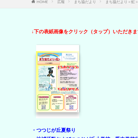
HOME
広報
まち協だより
まち協だより＜虹＞5
↓下の表紙画像をクリック（タップ）いただき
・つつじが丘夏祭り