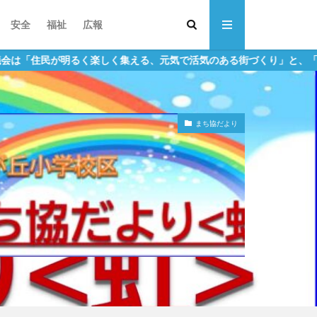
安全
福祉
広報
るく楽しく集える、元気で活気のある街づくり」と、「安全で安心でき
まち協だより