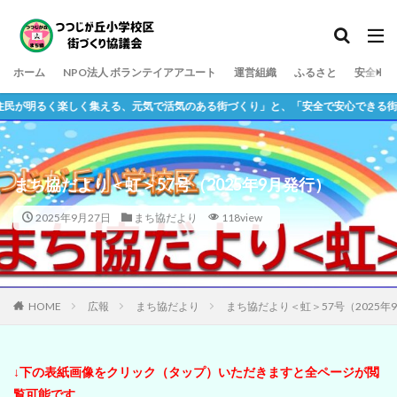
ホーム
NPO法人 ボランテイアアユート
運営組織
ふるさと
安全
るく楽しく集える、元気で活気のある街づくり」と、「安全で安心できる街づくり
まち協だより＜虹＞57号（2025年9月発行）
2025年9月27日
まち協だより
118view
HOME
広報
まち協だより
まち協だより＜虹＞57号（2025年
↓下の表紙画像をクリック（タップ）いただきますと全ページが閲
覧可能です。